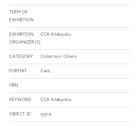
TERM OF
EXHIBITION
EXHIBITION
CCA Kitakyushu
ORGANIZER(S)
CATEGORY
Collection, Others
FORMAT
Card
ISBN
KEYWORD
CCA Kitakyushu
OBJECT ID
55319