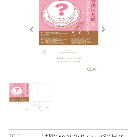
RETRACE
コンサート
出演者
出版物
動画
スカラシップ受賞者
CONTACT
JP
TITLE
「大切な人へのプレゼント」自分で描いた