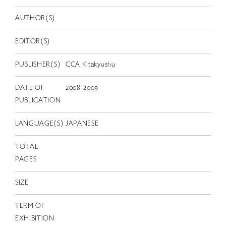
EN
AUTHOR(S)
EDITOR(S)
PUBLISHER(S)
CCA Kitakyushu
DATE OF
2008-2009
PUBLICATION
LANGUAGE(S)
JAPANESE
TOTAL
PAGES
SIZE
TERM OF
EXHIBITION