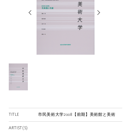
RETRACE
コンサート
出演者
出版物
動画
スカラシップ受賞者
CONTACT
TITLE
市民美術大学2008【前期】美術館と美術
JP
ARTIST(S)