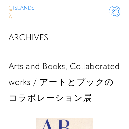
ARCHIVES
ABOUT
PROJECT
Arts and Books, Collaborated
THINK ISLANDS
works / アートとブックの
コラボレーション展
LIBRARY
SCHOLARSHIP