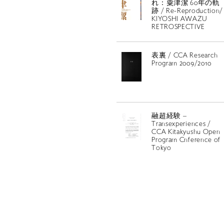
れ：粟津潔 60年の軌
跡 / Re-Reproduction/
KIYOSHI AWAZU
RETROSPECTIVE
表裏 / CCA Research
Program 2009/2010
融超経験 –
Transexperiences /
CCA Kitakyushu Open
Program Cnference of
Tokyo