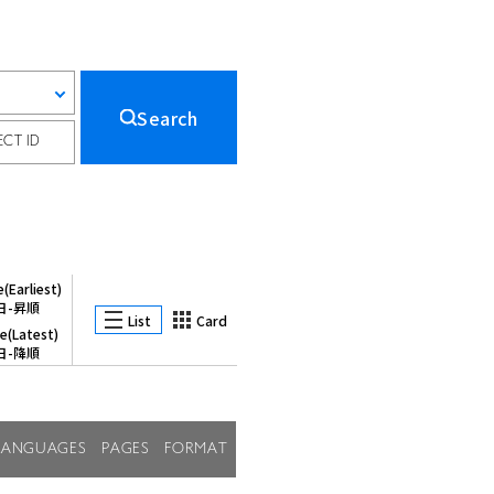
Search
ECT ID
(Earliest)
日-昇順
List
Card
e(Latest)
日-降順
LANGUAGES
PAGES
FORMAT