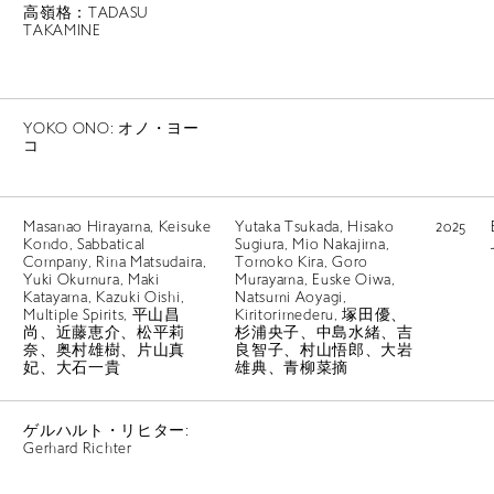
高嶺格：TADASU
TAKAMINE
YOKO ONO: オノ・ヨー
コ
Masanao Hirayama, Keisuke
Yutaka Tsukada, Hisako
2025
Kondo, Sabbatical
Sugiura, Mio Nakajima,
Company, Rina Matsudaira,
Tomoko Kira, Goro
Yuki Okumura, Maki
Murayama, Euske Oiwa,
Katayama, Kazuki Oishi,
Natsumi Aoyagi,
Multiple Spirits, 平山昌
Kiritorimederu, 塚田優、
尚、近藤恵介、松平莉
杉浦央子、中島水緒、吉
奈、奥村雄樹、片山真
良智子、村山悟郎、大岩
妃、大石一貴
雄典、青柳菜摘
ゲルハルト・リヒター:
Gerhard Richter