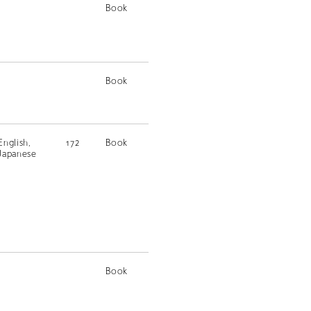
Book
Book
English,
172
Book
Japanese
Book