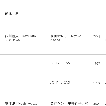
ISLANDS
RETRACE
コンサート
篠原一男
出演者
出版物
西川勝人 Katsuhito
前田希世子 Kiyoko
2024
Nishikawa
Maeda
動画
スカラシップ受賞者
JOHN L. CASTI
1997
CONTACT
JOHN L. CASTI
1996
粟津潔 Kiyoshi Awazu
粟津ケン、平井直子、植
2009