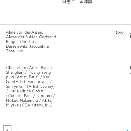
田憲二、金澤韻
Aline von der Assen,
2010
Alexander Buhler, Gerbrand
Burger, Christian
Danielewitz, Jacqueline
Tarquinio
Chen Zhen (Artist, Paris /
Shanghai) / Huang Yong
ping (Artist, Paris) / Ken
Lum(Artist, Vancouver) /
Simryn Gill (Artist, Sydney)
/ Hans-Ulrich Obrist
(Curator, Paris / London) /
Nobuo Nakamura / Akiko
Miyake (CCA Kitakyushu)