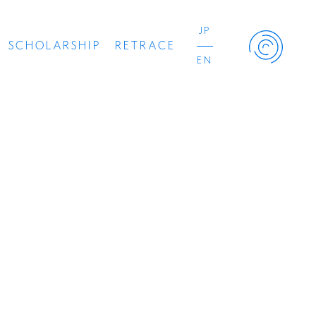
JP
SCHOLARSHIP
RETRACE
EN
Retrace Project
コンサート
出演者
出版物
動画
スカラシップ受賞者