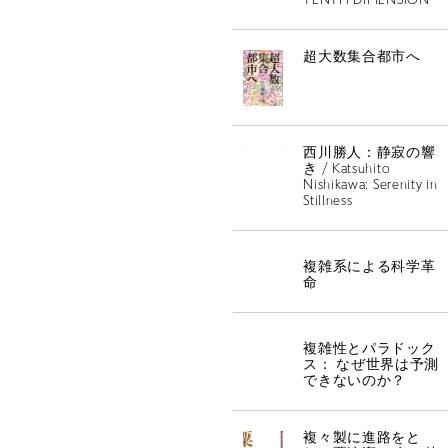
TENTH DIMENSION
THINK 
超大数集合都市へ
西川勝人：静寂の響
き / Katsuhito
Nishikawa: Serenity in
Stillness
複雑系による科学革
命
複雑性とパラドック
ス： なぜ世界は予測
できないのか？
複々製に進路をと