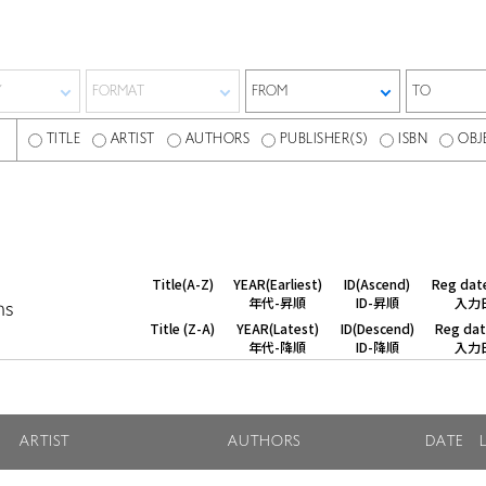
TITLE
ARTIST
AUTHORS
PUBLISHER(S)
ISBN
OBJ
Title(A-Z)
YEAR(Earliest)
ID(Ascend)
Reg date
年代-昇順
ID-昇順
入力
ms
Title (Z-A)
YEAR(Latest)
ID(Descend)
Reg dat
年代-降順
ID-降順
入力
ARTIST
AUTHORS
DATE