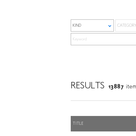
RESULTS
13887
ite
TITLE