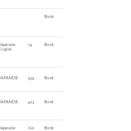
Book
Japanese,
74
Book
English
JAPANESE
334
Book
JAPANESE
423
Book
Japanese
160
Book