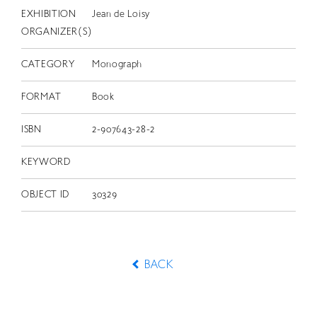
EXHIBITION
Jean de Loisy
ORGANIZER(S)
CATEGORY
Monograph
FORMAT
Book
ISBN
2-907643-28-2
KEYWORD
OBJECT ID
30329
BACK