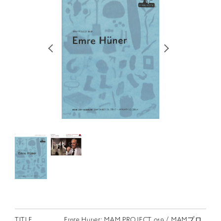
RETRACE
コンサート
出演者
出版物
動画
スカラシップ受賞者
CONTACT
JP
TITLE
Emre Huner: MAM PROJECT 019 / MAMプロ