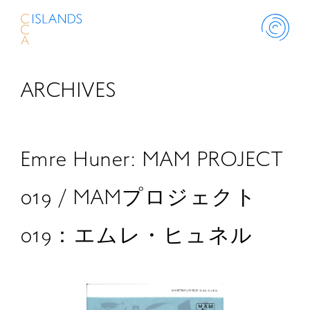
ARCHIVES
ABOUT
PROJECT
Emre Huner: MAM PROJECT
THINK ISLANDS
019 / MAMプロジェクト
019：エムレ・ヒュネル
LIBRARY
SCHOLARSHIP