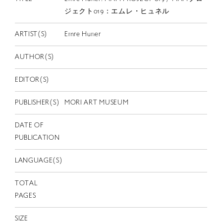
EN
ジェクト019：エムレ・ヒュネル
ARTIST(S)
Emre Huner
AUTHOR(S)
EDITOR(S)
PUBLISHER(S)
MORI ART MUSEUM
DATE OF
PUBLICATION
LANGUAGE(S)
TOTAL
PAGES
SIZE