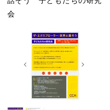
話そう 子どもたちの研究
RETRACE
会
コンサート
出演者
出版物
動画
スカラシップ受賞者
CONTACT
JP