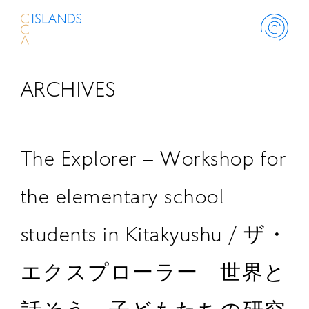
ARCHIVES
ABOUT
PROJECT
The Explorer – Workshop for
THINK ISLANDS
the elementary school
students in Kitakyushu / ザ・
LIBRARY
エクスプローラー 世界と
SCHOLARSHIP