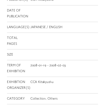
DATE OF
PUBLICATION
LANGUAGE(S)
JAPANESE / ENGLISH
TOTAL
PAGES
SIZE
TERM OF
2008-01-19 - 2008-02-03
EXHIBITION
EXHIBITION
CCA Kitakyushu
ORGANIZER(S)
CATEGORY
Collection, Others