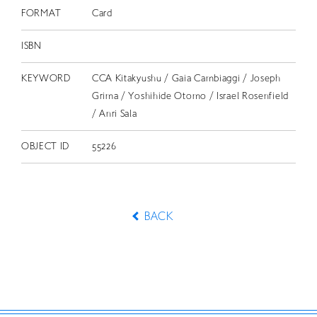
FORMAT
Card
ISBN
KEYWORD
CCA Kitakyushu / Gaia Cambiaggi / Joseph
Grima / Yoshihide Otomo / Israel Rosenfield
/ Anri Sala
OBJECT ID
55226
BACK