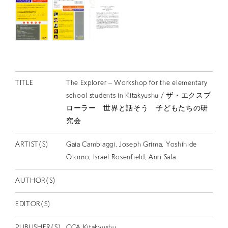
EN
TITLE
The Explorer – Workshop for the elementary
school students in Kitakyushu / ザ・エクスプ
ローラー 世界と話そう 子どもたちの研
究会
ARTIST(S)
Gaia Cambiaggi, Joseph Grima, Yoshihide
Otomo, Israel Rosenfield, Anri Sala
AUTHOR(S)
EDITOR(S)
PUBLISHER(S)
CCA Kitakyushu