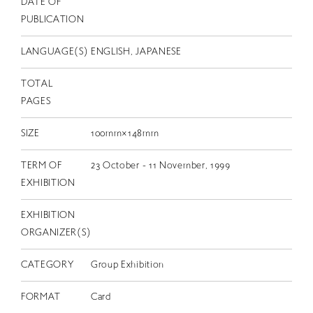
DATE OF
EN
PUBLICATION
LANGUAGE(S)
ENGLISH, JAPANESE
TOTAL
PAGES
SIZE
100mm×148mm
TERM OF
23 October - 11 November, 1999
EXHIBITION
EXHIBITION
ORGANIZER(S)
CATEGORY
Group Exhibition
FORMAT
Card