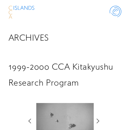
ARCHIVES
ABOUT
PROJECT
1999-2000 CCA Kitakyushu
THINK ISLANDS
Research Program
LIBRARY
SCHOLARSHIP