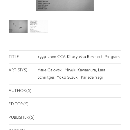
RETRACE
コンサート
出演者
出版物
動画
TITLE
1999-2000 CCA Kitakyushu Research Program
スカラシップ受賞者
ARTIST(S)
Yane Calovski, Miyuki Kawamura, Lara
Schnitger, Yoko Suzuki, Kanade Yagi
CONTACT
AUTHOR(S)
EDITOR(S)
PUBLISHER(S)
JP