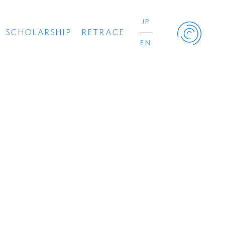
JP
SCHOLARSHIP
RETRACE
EN
Retrace Project
コンサート
出演者
出版物
動画
スカラシップ受賞者