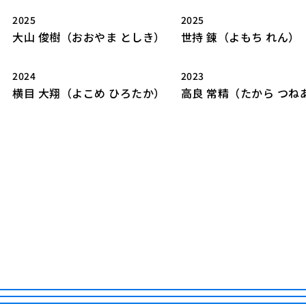
2025
2025
大山 俊樹（おおやま としき）
世持 鍊（よもち れん）
2024
2023
横目 大翔（よこめ ひろたか）
高良 常精（たから つね
LIBRARY
T
SCHOLARSHIP
ISLANDS
RETRACE
コンサート