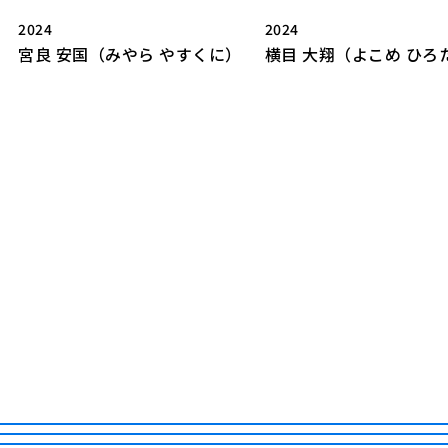
2024
2024
宮良 安国（みやら やすくに）
横目 大翔（よこめ ひろ
LIBRARY
T
SCHOLARSHIP
ISLANDS
RETRACE
コンサート