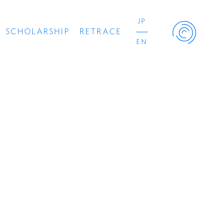
JP
SCHOLARSHIP
RETRACE
EN
Retrace Project
コンサート
出演者
出版物
動画
スカラシップ受賞者