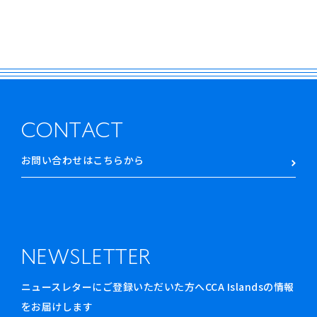
RETRACE
コンサート
出演者
出版物
動画
CONTACT
スカラシップ受賞者
お問い合わせはこちらから
CONTACT
NEWSLETTER
ニュースレターにご登録いただいた方へCCA Islandsの情報
JP
をお届けします