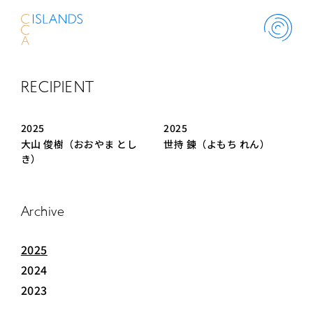
RECIPIENT
ABOUT
2025
2025
PROJECT
大山 俊樹（おおやま とし
世持 鍊（よもち れん）
き）
THINK ISLANDS
Archive
LIBRARY
2025
2024
SCHOLARSHIP
2023