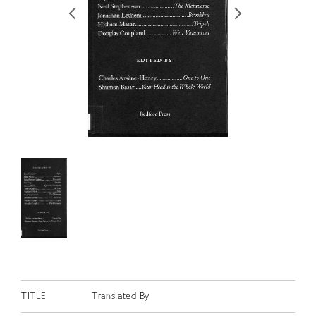
RETRACE
コンサート
出演者
出版物
動画
スカラシップ受賞者
CONTACT
JP
TITLE
Translated By