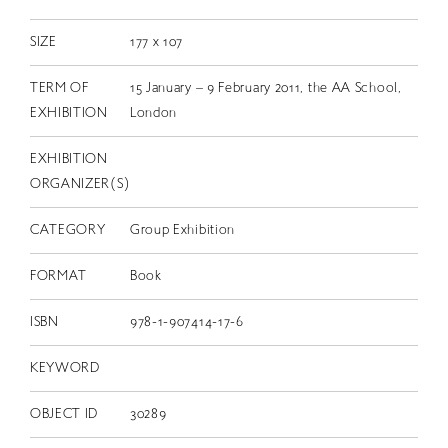
SIZE
177 x 107
TERM OF
15 January – 9 February 2011, the AA School,
EXHIBITION
London
EXHIBITION
ORGANIZER(S)
CATEGORY
Group Exhibition
FORMAT
Book
ISBN
978-1-907414-17-6
KEYWORD
OBJECT ID
30289