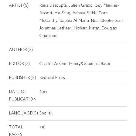
EN
ARTIST(S)
Rana Dasqupta, Julien Gracq, Guy Mannes-
Abbott, Hu Fang, Adania Shibli, Tom
McCarthy, Sophia Al Maria, Neal Stephenson,
Jonathan Lethem, Hisham Matar, Douglas
Coupland
AUTHOR(S)
EDITOR(S)
Charles Arsene-Henry& Shumon Basar
PUBLISHER(S)
Bedford Press
DATE OF
2011
PUBLICATION
LANGUAGE(S)
English
TOTAL
136
PAGES