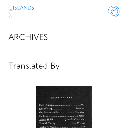
ARCHIVES
ABOUT
PROJECT
Translated By
THINK ISLANDS
LIBRARY
SCHOLARSHIP