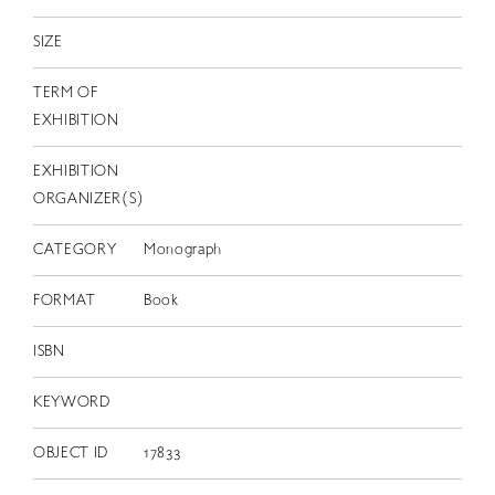
EN
SIZE
TERM OF
EXHIBITION
EXHIBITION
ORGANIZER(S)
CATEGORY
Monograph
FORMAT
Book
ISBN
KEYWORD
OBJECT ID
17833