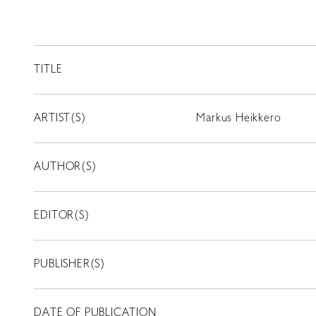
TITLE
ARTIST(S)
Markus Heikkero
AUTHOR(S)
EDITOR(S)
PUBLISHER(S)
DATE OF PUBLICATION