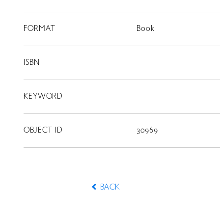
ISLANDS
RETRACE
FORMAT
Book
コンサート
ISBN
出演者
出版物
KEYWORD
動画
OBJECT ID
30969
スカラシップ受賞者
CONTACT
BACK