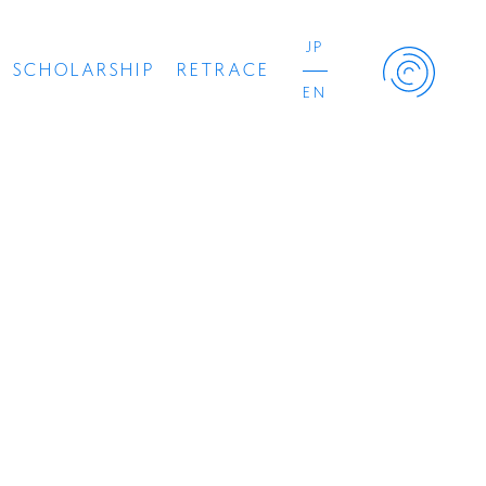
JP
SCHOLARSHIP
RETRACE
EN
Retrace Project
コンサート
出演者
出版物
動画
スカラシップ受賞者