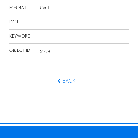
FORMAT
Card
ISBN
KEYWORD
OBJECT ID
51774
BACK