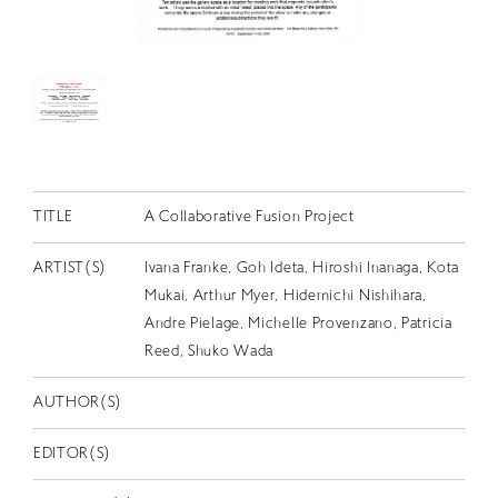
RETRACE
コンサート
出演者
出版物
動画
TITLE
A Collaborative Fusion Project
スカラシップ受賞者
ARTIST(S)
Ivana Franke, Goh Ideta, Hiroshi Inanaga, Kota
Mukai, Arthur Myer, Hidemichi Nishihara,
CONTACT
Andre Pielage, Michelle Provenzano, Patricia
Reed, Shuko Wada
AUTHOR(S)
EDITOR(S)
JP