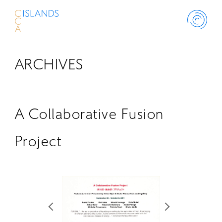
ARCHIVES
ABOUT
PROJECT
A Collaborative Fusion
THINK ISLANDS
Project
LIBRARY
SCHOLARSHIP