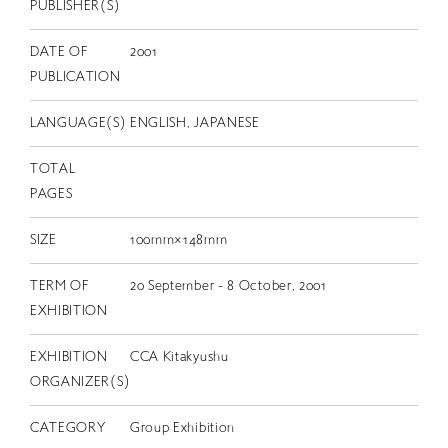
EN
PUBLISHER(S)
DATE OF
2001
PUBLICATION
LANGUAGE(S)
ENGLISH, JAPANESE
TOTAL
PAGES
SIZE
100mm×148mm
TERM OF
20 September - 8 October, 2001
EXHIBITION
EXHIBITION
CCA Kitakyushu
ORGANIZER(S)
CATEGORY
Group Exhibition