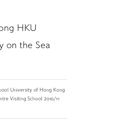
 Kong HKU
y on the Sea
chool University of Hong Kong
re Visiting School 2010/11