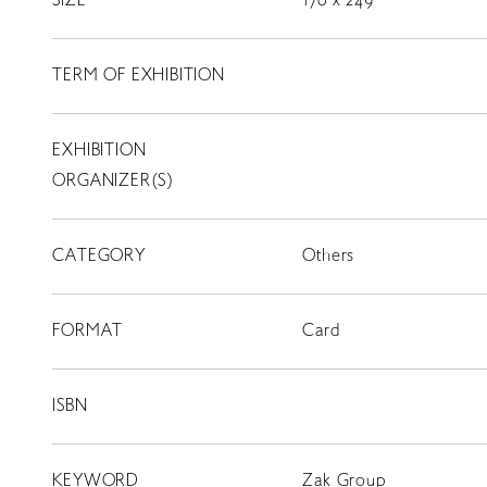
SIZE
170 x 249
LIBRARY
TERM OF EXHIBITION
T
SCHOLARSHIP
EXHIBITION
ORGANIZER(S)
ISLANDS
RETRACE
コンサート
CATEGORY
Others
出演者
FORMAT
Card
出版物
動画
ISBN
スカラシップ受賞者
KEYWORD
Zak Group