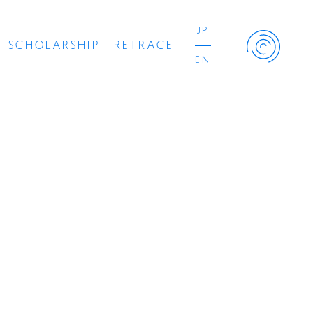
JP
SCHOLARSHIP
RETRACE
EN
Retrace Project
コンサート
出演者
出版物
動画
スカラシップ受賞者