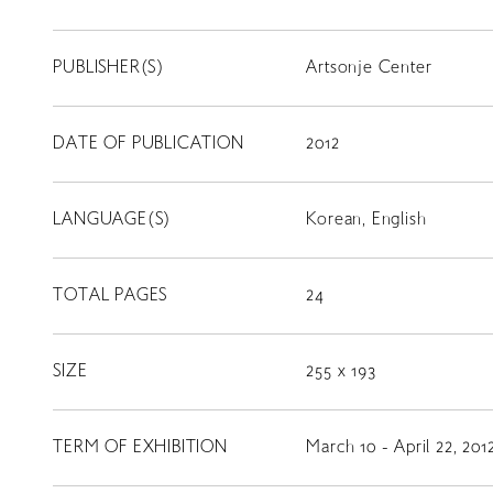
PUBLISHER(S)
Artsonje Center
DATE OF PUBLICATION
2012
LANGUAGE(S)
Korean, English
TOTAL PAGES
24
SIZE
255 x 193
TERM OF EXHIBITION
March 10 - April 22, 201
LIBRARY