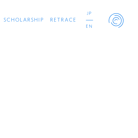
JP
SCHOLARSHIP
RETRACE
EN
Retrace Project
コンサート
出演者
出版物
動画
スカラシップ受賞者