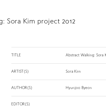
g: Sora Kim project 2012
TITLE
Abstract Walking: Sora 
ARTIST(S)
Sora Kim
AUTHOR(S)
Hyunjoo Byeon
EDITOR(S)