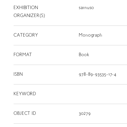
EXHIBITION
samuso
T
SCHOLARSHIP
ORGANIZER(S)
ISLANDS
CATEGORY
RETRACE
Monograph
コンサート
FORMAT
Book
出演者
出版物
ISBN
978-89-93535-17-4
動画
KEYWORD
スカラシップ受賞者
OBJECT ID
30279
CONTACT