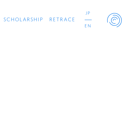
JP
SCHOLARSHIP
RETRACE
EN
Retrace Project
コンサート
出演者
出版物
動画
スカラシップ受賞者