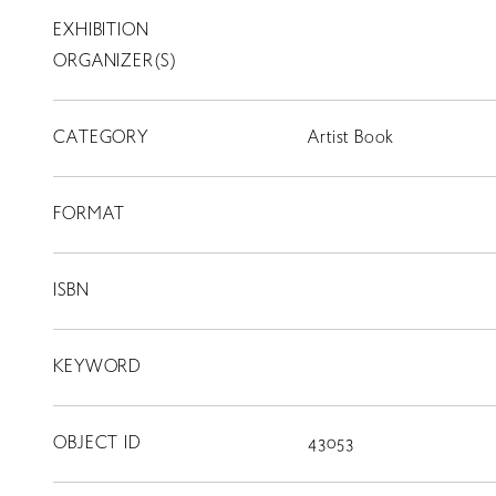
EXHIBITION
T
SCHOLARSHIP
ORGANIZER(S)
ISLANDS
CATEGORY
RETRACE
Artist Book
コンサート
FORMAT
出演者
出版物
ISBN
動画
KEYWORD
スカラシップ受賞者
OBJECT ID
43053
CONTACT