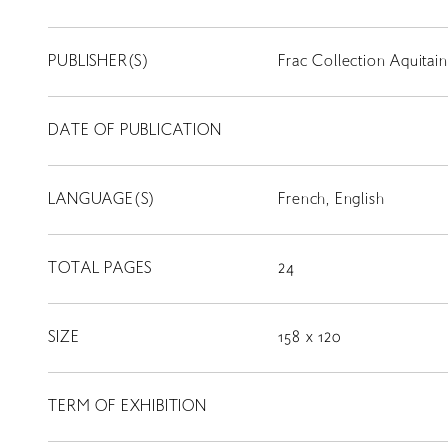
PUBLISHER(S)
Frac Collection Aquitai
DATE OF PUBLICATION
LANGUAGE(S)
French, English
TOTAL PAGES
24
SIZE
158 x 120
TERM OF EXHIBITION
LIBRARY