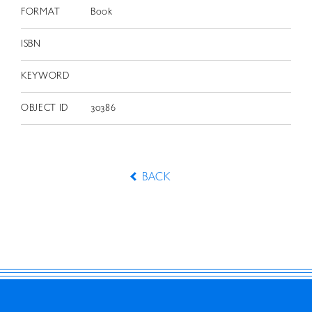
FORMAT
Book
ISBN
KEYWORD
OBJECT ID
30386
BACK