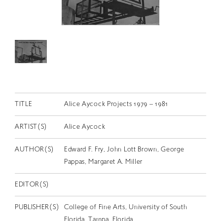
RETRACE
コンサート
出演者
出版物
動画
スカラシップ受賞者
TITLE
Alice Aycock Projects 1979 – 1981
ARTIST(S)
Alice Aycock
CONTACT
AUTHOR(S)
Edward F. Fry, John Lott Brown, George
Pappas, Margaret A. Miller
EDITOR(S)
JP
PUBLISHER(S)
College of Fine Arts, University of South
Florida, Tampa, Florida