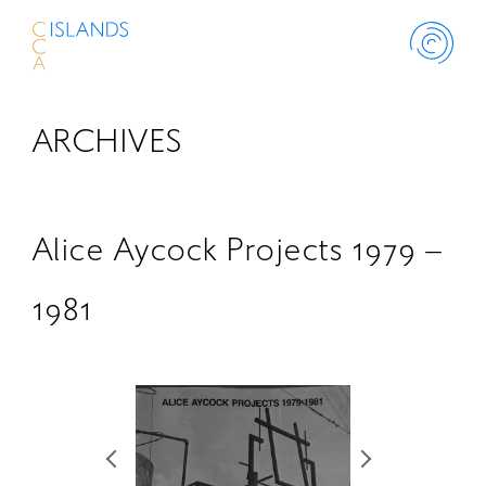
ARCHIVES
ABOUT
PROJECT
Alice Aycock Projects 1979 –
THINK ISLANDS
1981
LIBRARY
SCHOLARSHIP