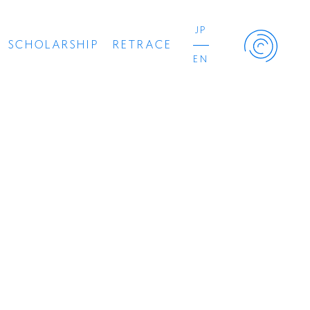
JP
SCHOLARSHIP
RETRACE
EN
Retrace Project
コンサート
出演者
出版物
動画
スカラシップ受賞者