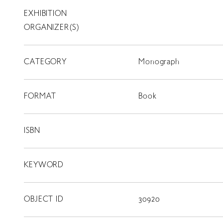
EXHIBITION
T
SCHOLARSHIP
ORGANIZER(S)
ISLANDS
CATEGORY
RETRACE
Monograph
コンサート
FORMAT
Book
出演者
出版物
ISBN
動画
KEYWORD
スカラシップ受賞者
OBJECT ID
30920
CONTACT