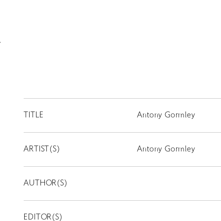
y
TITLE
Antony Gormley
ARTIST(S)
Antony Gormley
AUTHOR(S)
EDITOR(S)