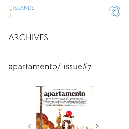
ARCHIVES
ABOUT
PROJECT
apartamento/ issue#7
THINK ISLANDS
LIBRARY
SCHOLARSHIP