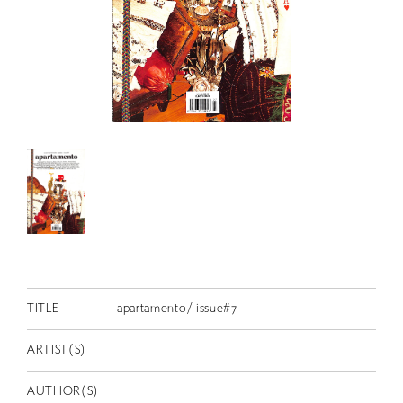
RETRACE
コンサート
出演者
出版物
動画
スカラシップ受賞者
CONTACT
TITLE
apartamento/ issue#7
ARTIST(S)
JP
AUTHOR(S)