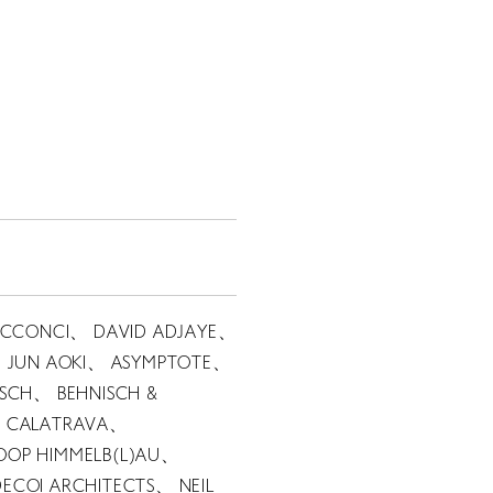
 ACCONCI、 DAVID ADJAYE、
、 JUN AOKI、 ASYMPTOTE、
ISCH、 BEHNISCH &
O CALATRAVA、
OOP HIMMELB(L)AU、
ECOI ARCHITECTS、 NEIL