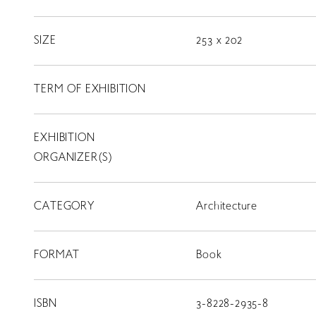
LIBRARY
SIZE
253 x 202
TERM OF EXHIBITION
T
SCHOLARSHIP
EXHIBITION
ISLANDS
RETRACE
ORGANIZER(S)
コンサート
CATEGORY
Architecture
出演者
出版物
FORMAT
Book
動画
スカラシップ受賞者
ISBN
3-8228-2935-8