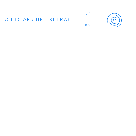
JP
SCHOLARSHIP
RETRACE
EN
Retrace Project
コンサート
出演者
出版物
動画
スカラシップ受賞者