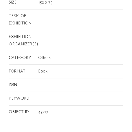
SIZE
150 x 75
TERM OF
EXHIBITION
EXHIBITION
ORGANIZER(S)
CATEGORY
Others
FORMAT
Book
ISBN
KEYWORD
OBJECT ID
43217