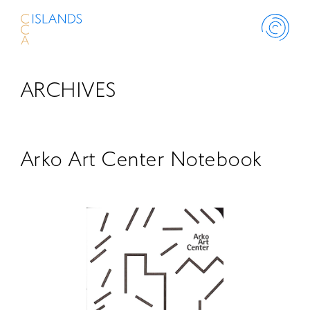
ARCHIVES
ABOUT
PROJECT
Arko Art Center Notebook
THINK ISLANDS
LIBRARY
SCHOLARSHIP