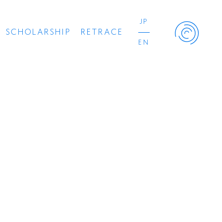
JP
SCHOLARSHIP
RETRACE
EN
Retrace Project
コンサート
出演者
出版物
動画
スカラシップ受賞者