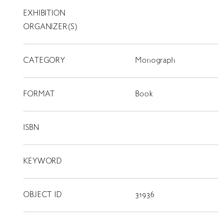
EXHIBITION
T
SCHOLARSHIP
ORGANIZER(S)
ISLANDS
CATEGORY
RETRACE
Monograph
コンサート
FORMAT
Book
出演者
出版物
ISBN
動画
KEYWORD
スカラシップ受賞者
OBJECT ID
31936
CONTACT