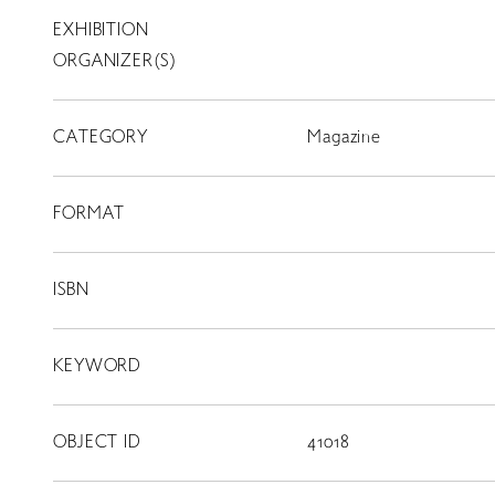
EXHIBITION
T
SCHOLARSHIP
ORGANIZER(S)
ISLANDS
CATEGORY
RETRACE
Magazine
コンサート
FORMAT
出演者
出版物
ISBN
動画
KEYWORD
スカラシップ受賞者
OBJECT ID
41018
CONTACT