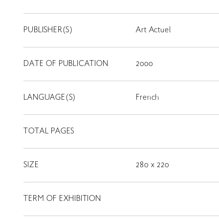
PUBLISHER(S)
Art Actuel
DATE OF PUBLICATION
2000
LANGUAGE(S)
French
TOTAL PAGES
SIZE
280 x 220
TERM OF EXHIBITION
LIBRARY