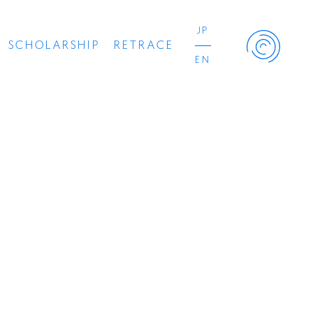
JP
SCHOLARSHIP
RETRACE
EN
Retrace Project
コンサート
出演者
出版物
動画
スカラシップ受賞者