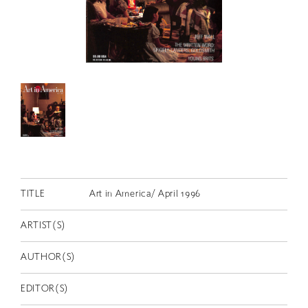
RETRACE
コンサート
出演者
出版物
動画
スカラシップ受賞者
CONTACT
TITLE
Art in America/ April 1996
ARTIST(S)
AUTHOR(S)
JP
EDITOR(S)