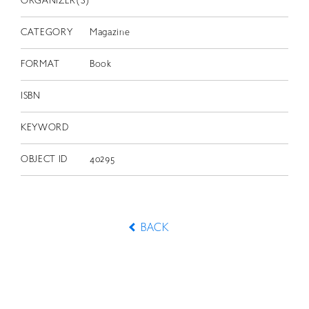
ORGANIZER(S)
CATEGORY
Magazine
FORMAT
Book
ISBN
KEYWORD
OBJECT ID
40295
BACK