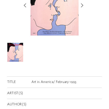
RETRACE
コンサート
出演者
出版物
動画
スカラシップ受賞者
CONTACT
TITLE
Art in America/ February 1993
ARTIST(S)
JP
AUTHOR(S)