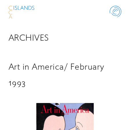
ARCHIVES
ABOUT
PROJECT
Art in America/ February
THINK ISLANDS
1993
LIBRARY
SCHOLARSHIP