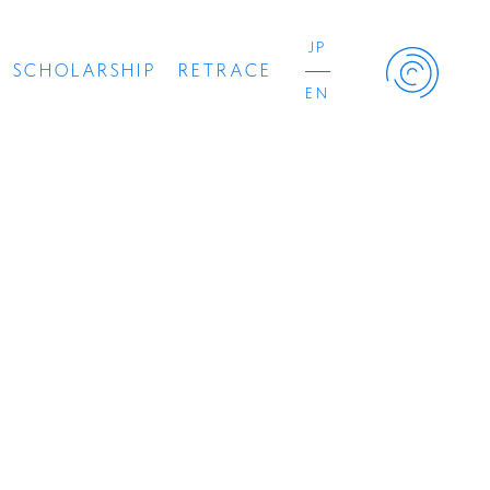
JP
SCHOLARSHIP
RETRACE
EN
Retrace Project
コンサート
出演者
出版物
動画
スカラシップ受賞者