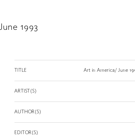
 June 1993
TITLE
Art in America/ June 19
ARTIST(S)
AUTHOR(S)
EDITOR(S)