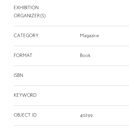
EXHIBITION
T
SCHOLARSHIP
ORGANIZER(S)
ISLANDS
CATEGORY
RETRACE
Magazine
コンサート
FORMAT
Book
出演者
出版物
ISBN
動画
KEYWORD
スカラシップ受賞者
OBJECT ID
40299
CONTACT