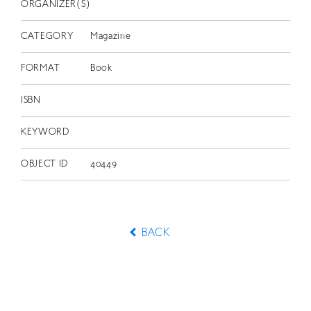
ORGANIZER(S)
CATEGORY
Magazine
FORMAT
Book
ISBN
KEYWORD
OBJECT ID
40449
BACK