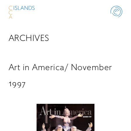
ARCHIVES
ABOUT
PROJECT
Art in America/ November
THINK ISLANDS
1997
LIBRARY
SCHOLARSHIP