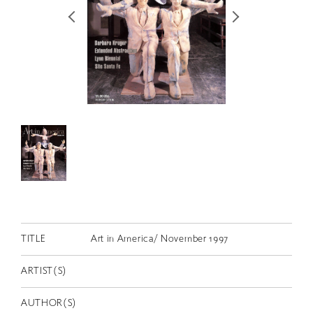
RETRACE
コンサート
出演者
出版物
動画
スカラシップ受賞者
CONTACT
TITLE
Art in America/ November 1997
ARTIST(S)
JP
AUTHOR(S)