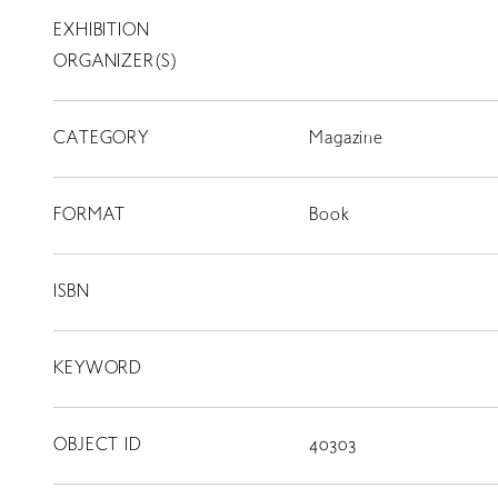
EXHIBITION
T
SCHOLARSHIP
ORGANIZER(S)
ISLANDS
CATEGORY
RETRACE
Magazine
コンサート
FORMAT
Book
出演者
出版物
ISBN
動画
KEYWORD
スカラシップ受賞者
OBJECT ID
40303
CONTACT