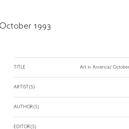
 October 1993
TITLE
Art in America/ Octobe
ARTIST(S)
AUTHOR(S)
EDITOR(S)