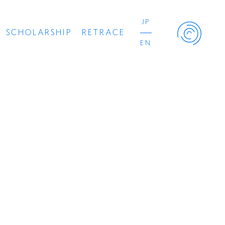
JP
SCHOLARSHIP
RETRACE
EN
Retrace Project
コンサート
出演者
出版物
動画
スカラシップ受賞者