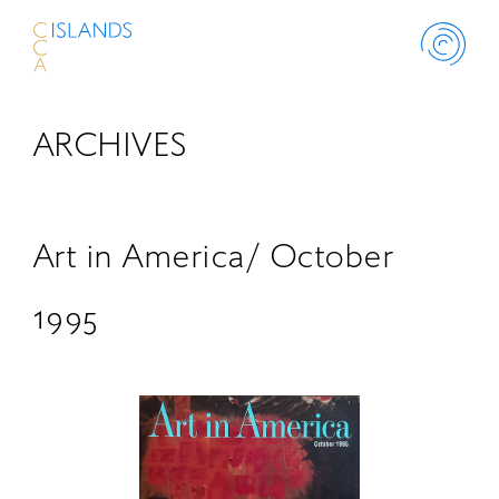
ARCHIVES
ABOUT
PROJECT
Art in America/ October
THINK ISLANDS
1995
LIBRARY
SCHOLARSHIP