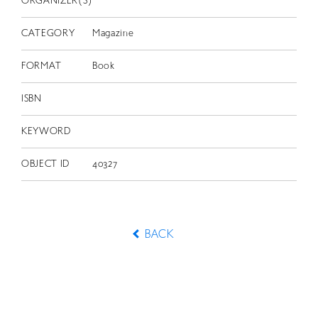
ORGANIZER(S)
CATEGORY
Magazine
FORMAT
Book
ISBN
KEYWORD
OBJECT ID
40327
BACK