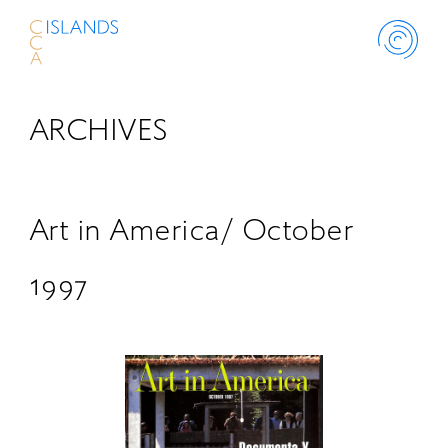
ARCHIVES
ABOUT
PROJECT
Art in America/ October
THINK ISLANDS
1997
LIBRARY
SCHOLARSHIP