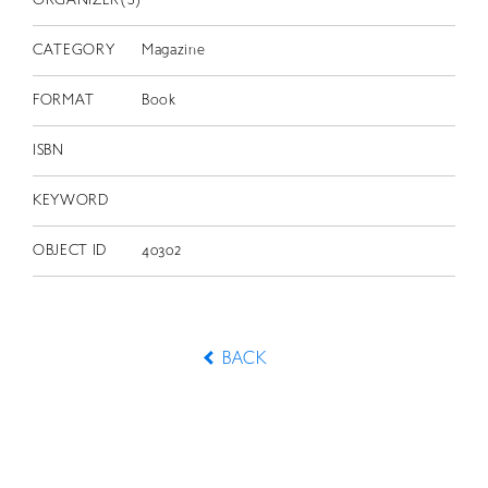
ORGANIZER(S)
CATEGORY
Magazine
FORMAT
Book
ISBN
KEYWORD
OBJECT ID
40302
BACK