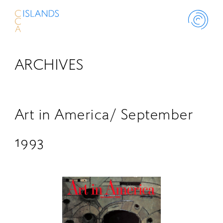
ARCHIVES
ABOUT
PROJECT
Art in America/ September
THINK ISLANDS
1993
LIBRARY
SCHOLARSHIP