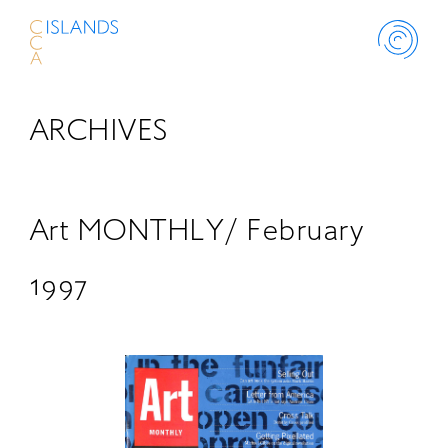
ARCHIVES
ABOUT
PROJECT
Art MONTHLY/ February
THINK ISLANDS
1997
LIBRARY
SCHOLARSHIP