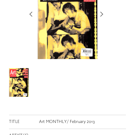
RETRACE
コンサート
出演者
出版物
動画
スカラシップ受賞者
CONTACT
TITLE
Art MONTHLY/ February 2013
JP