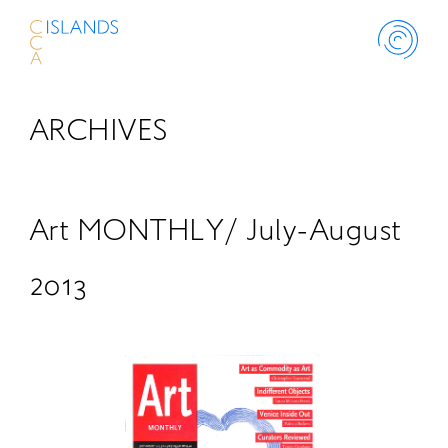
ARCHIVES
ABOUT
PROJECT
Art MONTHLY/ July-August
THINK ISLANDS
2013
LIBRARY
SCHOLARSHIP