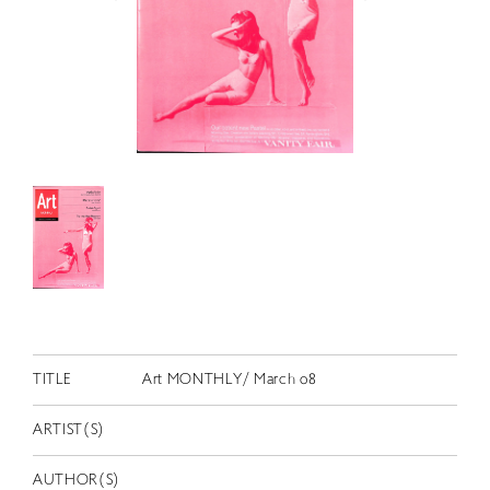
RETRACE
コンサート
出演者
出版物
動画
スカラシップ受賞者
CONTACT
TITLE
Art MONTHLY/ March 08
ARTIST(S)
JP
AUTHOR(S)