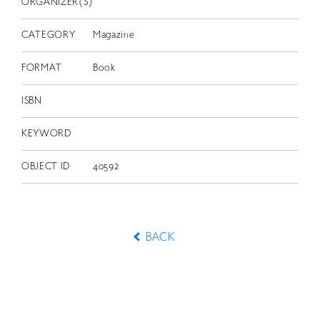
ORGANIZER(S)
CATEGORY
Magazine
FORMAT
Book
ISBN
KEYWORD
OBJECT ID
40592
BACK