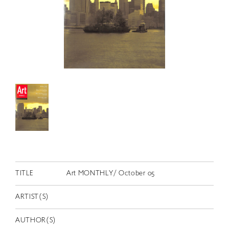
RETRACE
コンサート
出演者
出版物
動画
スカラシップ受賞者
CONTACT
TITLE
Art MONTHLY/ October 05
ARTIST(S)
JP
AUTHOR(S)