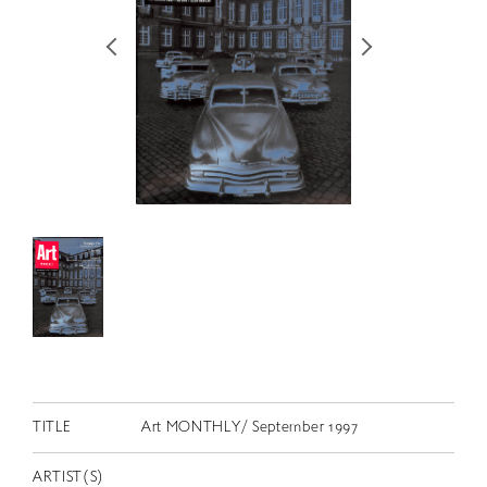
RETRACE
コンサート
出演者
出版物
動画
スカラシップ受賞者
CONTACT
TITLE
Art MONTHLY/ September 1997
JP
ARTIST(S)