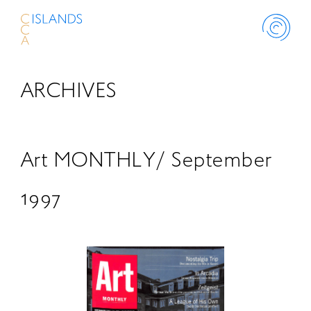
ARCHIVES
ABOUT
PROJECT
Art MONTHLY/ September
THINK ISLANDS
1997
LIBRARY
SCHOLARSHIP