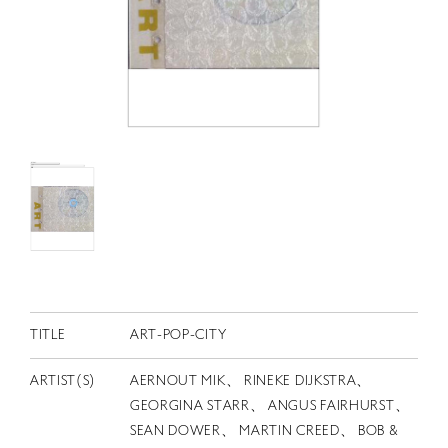
RETRACE
コンサート
出演者
出版物
動画
スカラシップ受賞者
CONTACT
TITLE
ART-POP-CITY
ARTIST(S)
AERNOUT MIK、 RINEKE DIJKSTRA、
GEORGINA STARR、 ANGUS FAIRHURST、
JP
SEAN DOWER、 MARTIN CREED、 BOB &