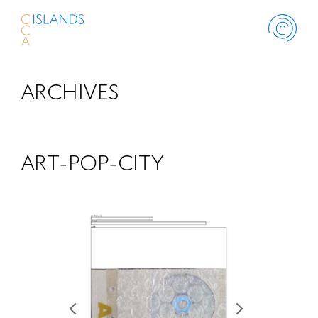
ARCHIVES
ABOUT
PROJECT
ART-POP-CITY
THINK ISLANDS
LIBRARY
SCHOLARSHIP