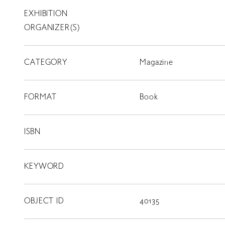
EXHIBITION
T
SCHOLARSHIP
ORGANIZER(S)
ISLANDS
CATEGORY
RETRACE
Magazine
コンサート
FORMAT
Book
出演者
出版物
ISBN
動画
KEYWORD
スカラシップ受賞者
OBJECT ID
40135
CONTACT