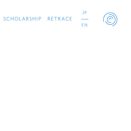
JP
SCHOLARSHIP
RETRACE
EN
Retrace Project
コンサート
出演者
出版物
動画
スカラシップ受賞者