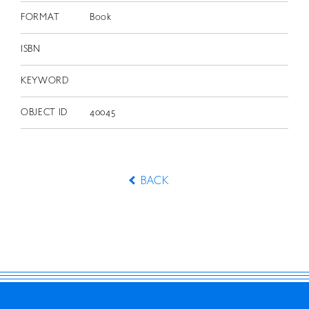
FORMAT
Book
ISBN
KEYWORD
OBJECT ID
40045
BACK