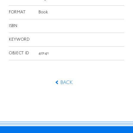
FORMAT
Book
ISBN
KEYWORD
OBJECT ID
40141
BACK