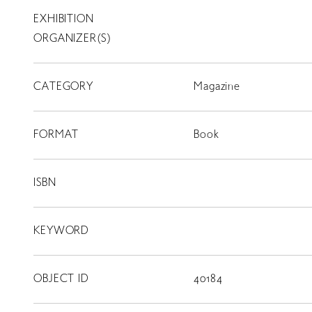
EXHIBITION
T
SCHOLARSHIP
ORGANIZER(S)
ISLANDS
CATEGORY
RETRACE
Magazine
コンサート
FORMAT
Book
出演者
出版物
ISBN
動画
KEYWORD
スカラシップ受賞者
OBJECT ID
40184
CONTACT