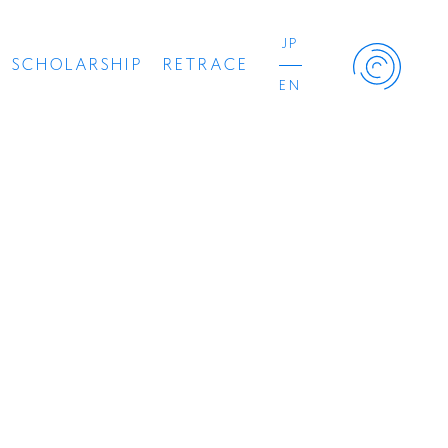
JP
SCHOLARSHIP
RETRACE
EN
Retrace Project
コンサート
出演者
出版物
動画
スカラシップ受賞者