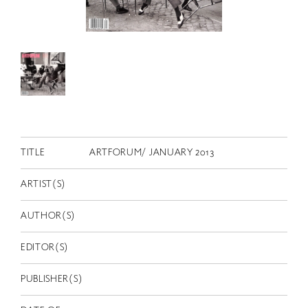
RETRACE
コンサート
出演者
出版物
動画
スカラシップ受賞者
TITLE
ARTFORUM/ JANUARY 2013
CONTACT
ARTIST(S)
AUTHOR(S)
EDITOR(S)
PUBLISHER(S)
JP