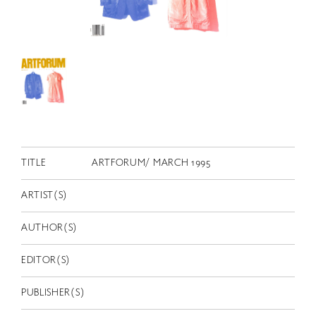
RETRACE
コンサート
出演者
出版物
動画
スカラシップ受賞者
TITLE
ARTFORUM/ MARCH 1995
CONTACT
ARTIST(S)
AUTHOR(S)
EDITOR(S)
JP
PUBLISHER(S)