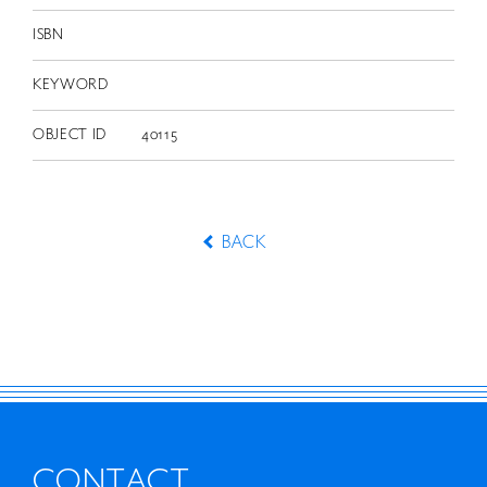
ISBN
KEYWORD
OBJECT ID
40115
BACK
CONTACT