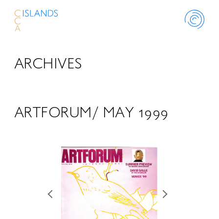
ARCHIVES
ABOUT
PROJECT
ARTFORUM/ MAY 1999
THINK ISLANDS
LIBRARY
SCHOLARSHIP