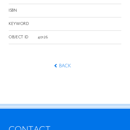
ISBN
KEYWORD
OBJECT ID
40126
BACK