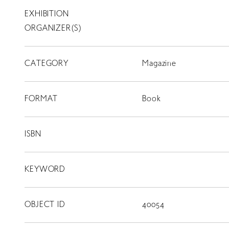
EXHIBITION
T
SCHOLARSHIP
ORGANIZER(S)
ISLANDS
CATEGORY
RETRACE
Magazine
コンサート
FORMAT
Book
出演者
出版物
ISBN
動画
KEYWORD
スカラシップ受賞者
OBJECT ID
40054
CONTACT