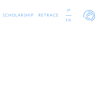
JP
SCHOLARSHIP
RETRACE
EN
Retrace Project
コンサート
出演者
出版物
動画
スカラシップ受賞者