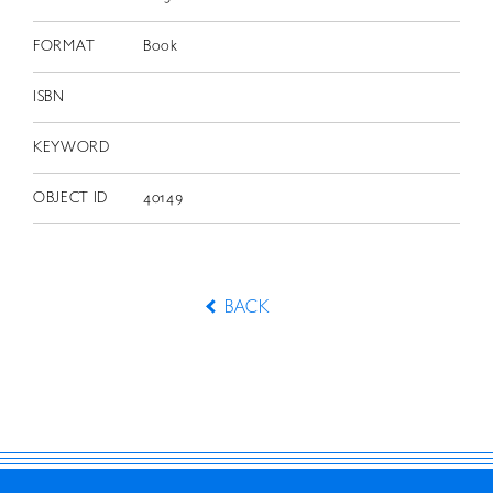
FORMAT
Book
ISBN
KEYWORD
OBJECT ID
40149
BACK